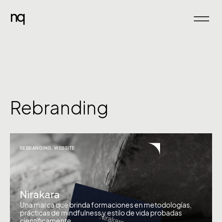
nq
Rebranding
REBRANDING
,
WEBSITE
Nirakara
Una marca que brinda formaciones en metodologías,
prácticas de mindfulness y estilo de vida probadas
científicamente.